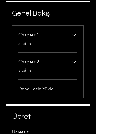
Genel Bakış
Chapter 1
.
3 adım
Chapter 2
.
3 adım
Daha Fazla Yükle
Ücret
Ücretsiz