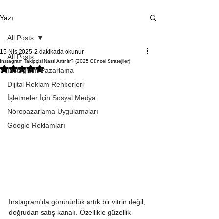
Yazı
All Posts
15 Nis 2025
2 dakikada okunur
All Posts
Instagram Takipçisi Nasıl Artırılır? (2025 Güncel Stratejiler)
5 üzerinden NaN yıldız
Instagram Pazarlama
Dijital Reklam Rehberleri
İşletmeler İçin Sosyal Medya
Nöropazarlama Uygulamaları
Google Reklamları
Instagram'da görünürlük artık bir vitrin değil, 
doğrudan satış kanalı. Özellikle güzellik 