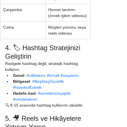
Çarşamba
Hizmet tanıtımı 
(örnek işlem videosu)
Cuma
Müşteri yorumu veya 
reels videosu
4. 🏷️ Hashtag Stratejinizi 
Geliştirin
Rastgele hashtag değil, stratejik hashtag 
kullanın:
Genel
: 
#ciltbakımı
#tırnak
#saçekimi
Bölgesel
: 
#BeşiktaşGüzellik
#İstanbulEstetik
Hedefe özel
: 
#annelericinyaptık
#erkekbakımı
🔍 8-15 arasında hashtag kullanımı idealdir.
5. 🎥 Reels ve Hikâyelere 
Yatırım Yapın