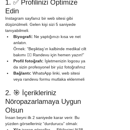
1. ✅ Profilinizi Optimize 
Edin
Instagram sayfanız bir web sitesi gibi 
düşünülmeli. Gelen kişi sizi 5 saniyede 
tanıyabilmeli.
Biyografi:
 Ne yaptığınızı kısa ve net 
anlatın.
Örnek: “Beşiktaş’ın kalbinde medikal cilt 
bakımı 💆‍♀️ Randevu için hemen yazın!”
Profil fotoğrafı:
 İşletmenizin logosu ya 
da sizin profesyonel bir yüz fotoğrafınız
Bağlantı:
 WhatsApp linki, web sitesi 
veya randevu formu mutlaka eklenmeli
2. 🎯 İçerikleriniz 
Nöropazarlamaya Uygun 
Olsun
İnsan beyni ilk 2 saniyede karar verir. Bu 
yüzden görselleriniz “durdurucu” olmalı:
Yüz
 içeren görseller → Etkileşimi %38 