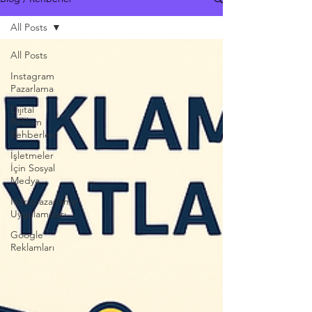
All Posts
All Posts
Instagram
Pazarlama
Dijital
Reklam
Rehberleri
İşletmeler
İçin Sosyal
Medya
Nöropazarlama
Uygulamaları
Google
Reklamları